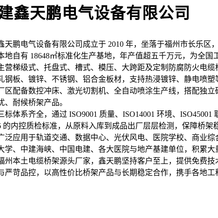
建鑫天鹏电气设备有限公司
鑫天鹏电气设备有限公司成立于 2010 年，坐落于福州市长乐
本地自有 18648㎡标准化生产基地，年产值超五千万元，为全
主营梯级式、托盘式、槽式、模压、大跨距及定制防腐防火电缆
轧钢板、镀锌、不锈钢、铝合金板材，支持热浸镀锌、静电喷塑
厂区配备数控冲床、激光切割机、全自动喷涂生产线，搭配独立
扰、耐候桥架产品。
标体系齐全，通过 ISO9001 质量、ISO14001 环境、ISO4500
216 的内控质检标准，从原料入库到成品出厂层层检测，保障桥架
广泛应用于轨道交通、数据中心、光伏风电、医院学校、商业综
大学、中建海峡、中国电建、各大医院与地产基建单位，积累大
福州本土电缆桥架源头厂家，鑫天鹏坚持客户至上，提供免费技
与严苛品控，以高性价比桥架产品与长期稳定合作，携手各地工